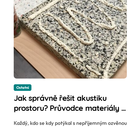
Ostatní
Jak správně řešit akustiku
prostoru? Průvodce materiály a
osvědčeným e-shopem
Každý, kdo se kdy potýkal s nepříjemným ozvěnou