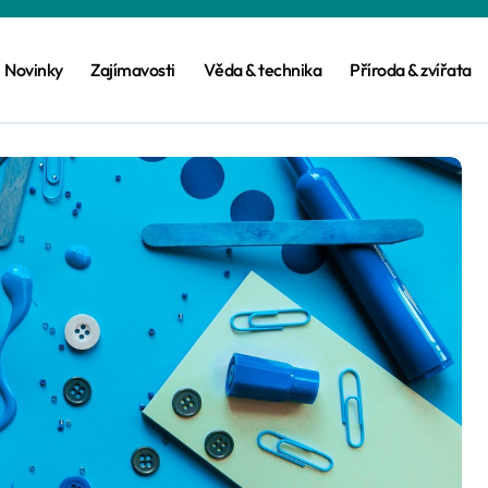
Novinky
Zajímavosti
Věda & technika
Příroda & zvířata
věta