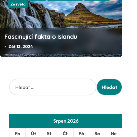
Ze světa
6 živočišných druhů zach
vyhynutí
Fascinující fakta o Islandu
Říj 1, 2024
Zář 13, 2024
V
y
h
l
e
d
Srpen 2026
á
v
Po
Út
St
Čt
Pá
So
Ne
á