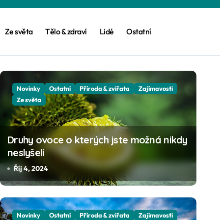
Ze světa
Tělo & zdraví
Lidé
Ostatní
Novinky
Novinky
Ostatní
Ostatní
Příroda & zvířata
Příroda & zvířata
Zajímavosti
Ze světa
Druhy ovoce o kterých jste možná nikdy
neslyšeli
Říj 4, 2024
Novinky
Ostatní
Příroda & zvířata
Zajímavosti