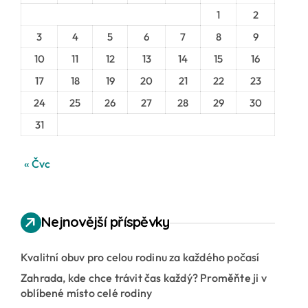
n
1
2
í
3
4
5
6
7
8
9
10
11
12
13
14
15
16
17
18
19
20
21
22
23
24
25
26
27
28
29
30
31
« Čvc
Nejnovější příspěvky
Kvalitní obuv pro celou rodinu za každého počasí
Zahrada, kde chce trávit čas každý? Proměňte ji v
oblíbené místo celé rodiny