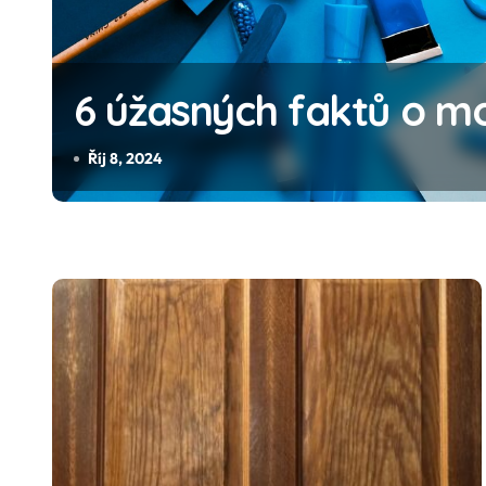
Druhy ovoce o kterýc
neslyšeli
Říj 4, 2024